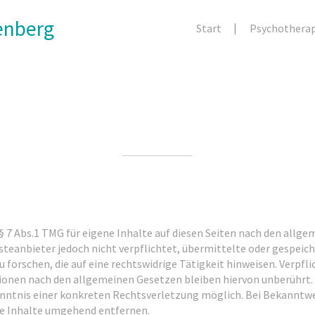
tenberg
Start
Psychotherap
§ 7 Abs.1 TMG für eigene Inhalte auf diesen Seiten nach den allg
ensteanbieter jedoch nicht verpflichtet, übermittelte oder gespei
orschen, die auf eine rechtswidrige Tätigkeit hinweisen. Verpfl
onen nach den allgemeinen Gesetzen bleiben hiervon unberührt. E
enntnis einer konkreten Rechtsverletzung möglich. Bei Bekannt
se Inhalte umgehend entfernen.