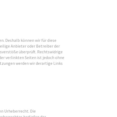
en. Deshalb können wir für diese
eilige Anbieter oder Betreiber der
tsverstöße überprüft. Rechtswidrige
er verlinkten Seiten ist jedoch ohne
tzungen werden wir derartige Links
en Urheberrecht. Die
heberrechtes bedürfen der