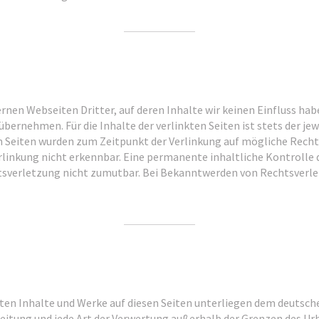
rnen Webseiten Dritter, auf deren Inhalte wir keinen Einfluss hab
ernehmen. Für die Inhalte der verlinkten Seiten ist stets der jew
en Seiten wurden zum Zeitpunkt der Verlinkung auf mögliche Rech
linkung nicht erkennbar. Eine permanente inhaltliche Kontrolle d
sverletzung nicht zumutbar. Bei Bekanntwerden von Rechtsverle
llten Inhalte und Werke auf diesen Seiten unterliegen dem deutsch
reitung und jede Art der Verwertung außerhalb der Grenzen des Ur